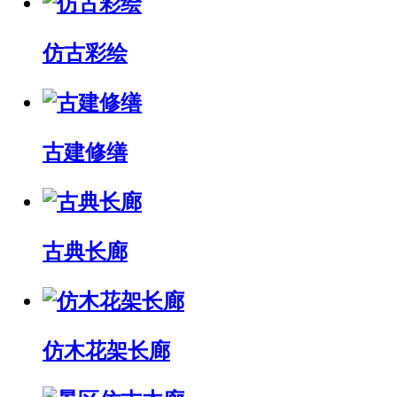
仿古彩绘
古建修缮
古典长廊
仿木花架长廊