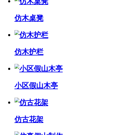
仿木桌凳
仿木护栏
小区假山木亭
仿古花架