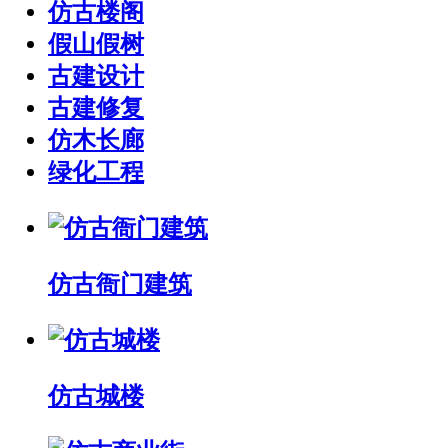
仿古楼阁
假山假树
古建设计
古建修复
仿木长廊
绿化工程
仿古衙门建筑
仿古城楼