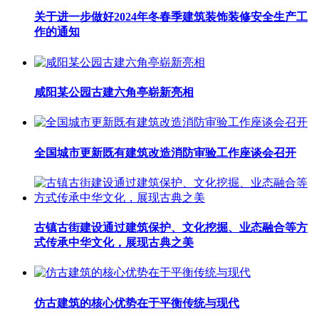
关于进一步做好2024年冬春季建筑装饰装修安全生产工
作的通知
咸阳某公园古建六角亭崭新亮相
全国城市更新既有建筑改造消防审验工作座谈会召开
古镇古街建设通过建筑保护、文化挖掘、业态融合等方
式传承中华文化，展现古典之美
仿古建筑的核心优势在于平衡传统与现代