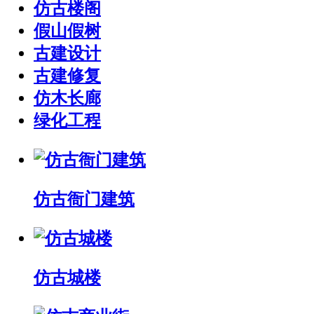
仿古楼阁
假山假树
古建设计
古建修复
仿木长廊
绿化工程
仿古衙门建筑
仿古城楼