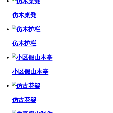
仿木桌凳
仿木护栏
小区假山木亭
仿古花架