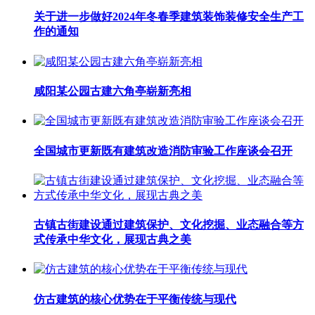
关于进一步做好2024年冬春季建筑装饰装修安全生产工
作的通知
咸阳某公园古建六角亭崭新亮相
全国城市更新既有建筑改造消防审验工作座谈会召开
古镇古街建设通过建筑保护、文化挖掘、业态融合等方
式传承中华文化，展现古典之美
仿古建筑的核心优势在于平衡传统与现代