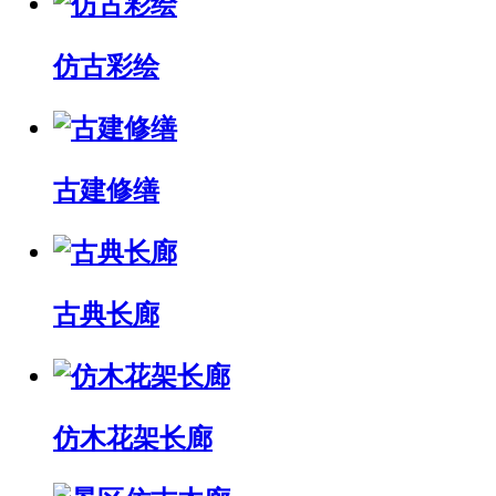
仿古彩绘
古建修缮
古典长廊
仿木花架长廊