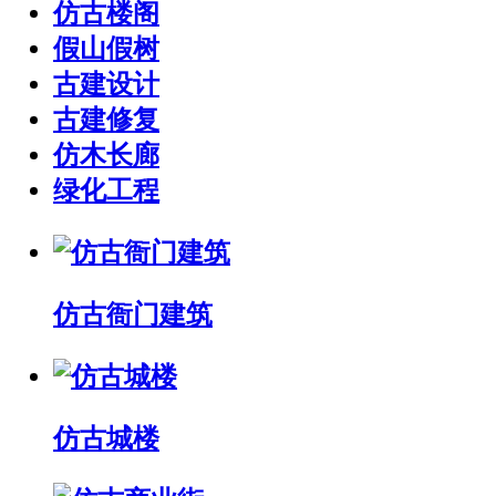
仿古楼阁
假山假树
古建设计
古建修复
仿木长廊
绿化工程
仿古衙门建筑
仿古城楼