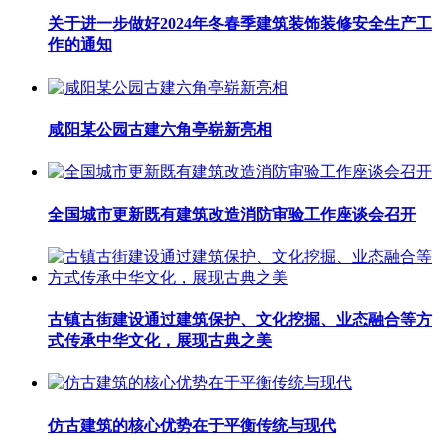
关于进一步做好2024年冬春季建筑装饰装修安全生产工
作的通知
咸阳某公园古建六角亭崭新亮相
全国城市更新既有建筑改造消防审验工作座谈会召开
古镇古街建设通过建筑保护、文化挖掘、业态融合等方
式传承中华文化，展现古典之美
仿古建筑的核心优势在于平衡传统与现代