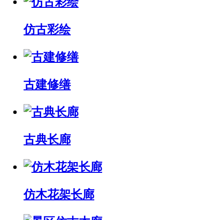
仿古彩绘
古建修缮
古典长廊
仿木花架长廊