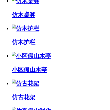
仿木桌凳
仿木护栏
小区假山木亭
仿古花架