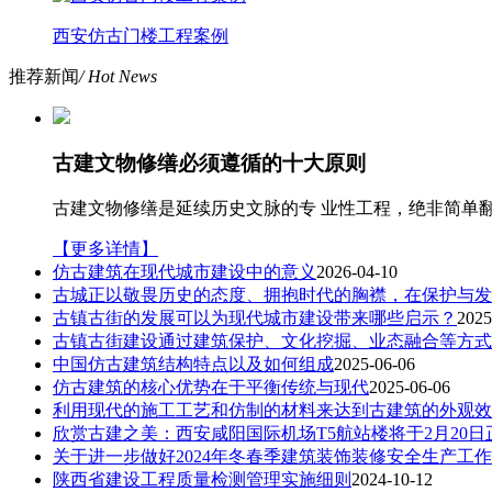
西安仿古门楼工程案例
推荐新闻
/ Hot News
古建文物修缮必须遵循的十大原则
古建文物修缮是延续历史文脉的专 业性工程，绝非简单
【更多详情】
仿古建筑在现代城市建设中的意义
2026-04-10
古城正以敬畏历史的态度、拥抱时代的胸襟，在保护与发
古镇古街的发展可以为现代城市建设带来哪些启示？
2025
古镇古街建设通过建筑保护、文化挖掘、业态融合等方式
中国仿古建筑结构特点以及如何组成
2025-06-06
仿古建筑的核心优势在于平衡传统与现代
2025-06-06
利用现代的施工工艺和仿制的材料来达到古建筑的外观效
欣赏古建之美：西安咸阳国际机场T5航站楼将于2月20日
关于进一步做好2024年冬春季建筑装饰装修安全生产工
陕西省建设工程质量检测管理实施细则
2024-10-12