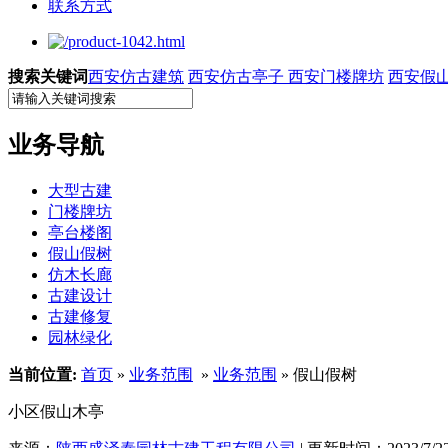
联系方式
搜索关键词
西安仿古建筑
西安仿古亭子
西安门楼牌坊
西安假
业务导航
大型古建
门楼牌坊
亭台楼阁
假山假树
仿木长廊
古建设计
古建修复
园林绿化
当前位置:
首页
»
业务范围
»
业务范围
» 假山假树
小区假山木亭