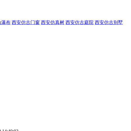
山瀑布
西安仿古门窗
西安仿真树
西安仿古庭院
西安仿古别墅