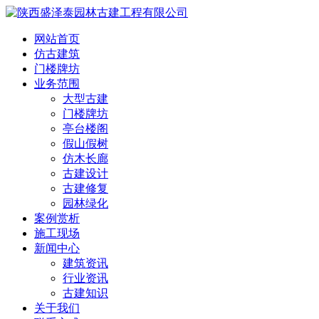
网站首页
仿古建筑
门楼牌坊
业务范围
大型古建
门楼牌坊
亭台楼阁
假山假树
仿木长廊
古建设计
古建修复
园林绿化
案例赏析
施工现场
新闻中心
建筑资讯
行业资讯
古建知识
关于我们