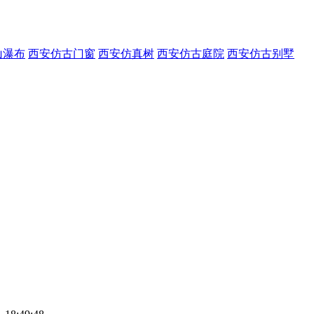
山瀑布
西安仿古门窗
西安仿真树
西安仿古庭院
西安仿古别墅