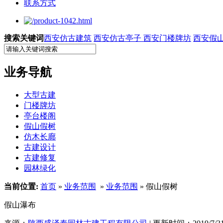
联系方式
搜索关键词
西安仿古建筑
西安仿古亭子
西安门楼牌坊
西安假
业务导航
大型古建
门楼牌坊
亭台楼阁
假山假树
仿木长廊
古建设计
古建修复
园林绿化
当前位置:
首页
»
业务范围
»
业务范围
» 假山假树
假山瀑布