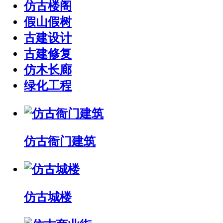
仿古楼阁
假山假树
古建设计
古建修复
仿木长廊
绿化工程
仿古衙门建筑
仿古城楼