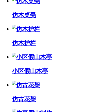
仿木桌凳
仿木护栏
小区假山木亭
仿古花架