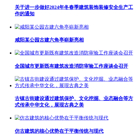
关于进一步做好2024年冬春季建筑装饰装修安全生产工
作的通知
咸阳某公园古建六角亭崭新亮相
全国城市更新既有建筑改造消防审验工作座谈会召开
古镇古街建设通过建筑保护、文化挖掘、业态融合等方
式传承中华文化，展现古典之美
仿古建筑的核心优势在于平衡传统与现代