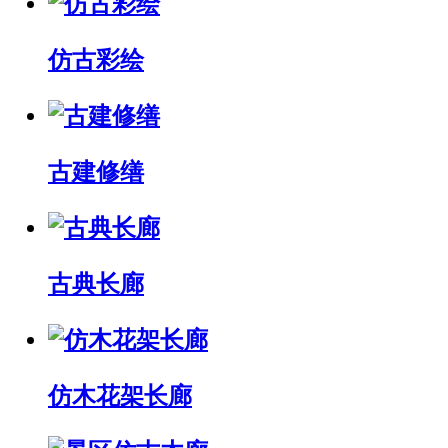
仿古彩绘
古建修缮
古典长廊
仿木花架长廊