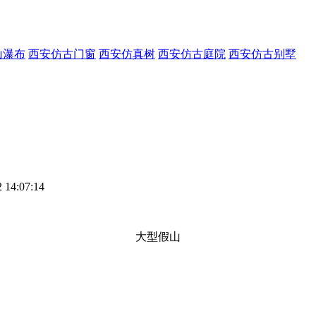
山瀑布
西安仿古门窗
西安仿真树
西安仿古庭院
西安仿古别墅
14:07:14
大型假山