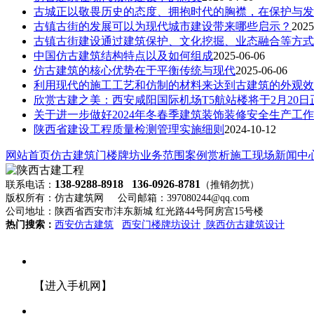
古城正以敬畏历史的态度、拥抱时代的胸襟，在保护与发
古镇古街的发展可以为现代城市建设带来哪些启示？
2025
古镇古街建设通过建筑保护、文化挖掘、业态融合等方式
中国仿古建筑结构特点以及如何组成
2025-06-06
仿古建筑的核心优势在于平衡传统与现代
2025-06-06
利用现代的施工工艺和仿制的材料来达到古建筑的外观效
欣赏古建之美：西安咸阳国际机场T5航站楼将于2月20日
关于进一步做好2024年冬春季建筑装饰装修安全生产工
陕西省建设工程质量检测管理实施细则
2024-10-12
网站首页
仿古建筑
门楼牌坊
业务范围
案例赏析
施工现场
新闻中
138-9288-8918 136-0926-8781
联系电话：
（推销勿扰）
版权所有：仿古建筑网 公司邮箱：397080244@qq.com
公司地址：陕西省西安市沣东新城 红光路44号阿房宫15号楼
热门搜索：
西安仿古建筑
西安门楼牌坊设计
陕西仿古建筑设计
【进入手机网】