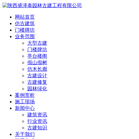
网站首页
仿古建筑
门楼牌坊
业务范围
大型古建
门楼牌坊
亭台楼阁
假山假树
仿木长廊
古建设计
古建修复
园林绿化
案例赏析
施工现场
新闻中心
建筑资讯
行业资讯
古建知识
关于我们