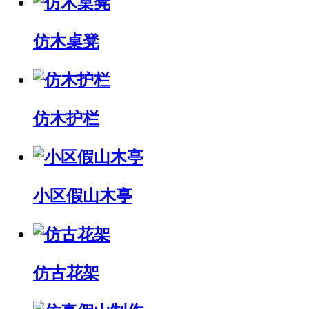
仿木桌凳
仿木护栏
小区假山木亭
仿古花架