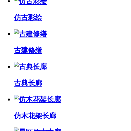
仿古彩绘
古建修缮
古典长廊
仿木花架长廊