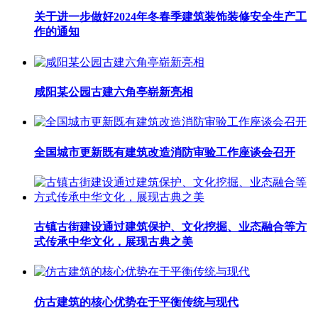
关于进一步做好2024年冬春季建筑装饰装修安全生产工
作的通知
咸阳某公园古建六角亭崭新亮相
全国城市更新既有建筑改造消防审验工作座谈会召开
古镇古街建设通过建筑保护、文化挖掘、业态融合等方
式传承中华文化，展现古典之美
仿古建筑的核心优势在于平衡传统与现代