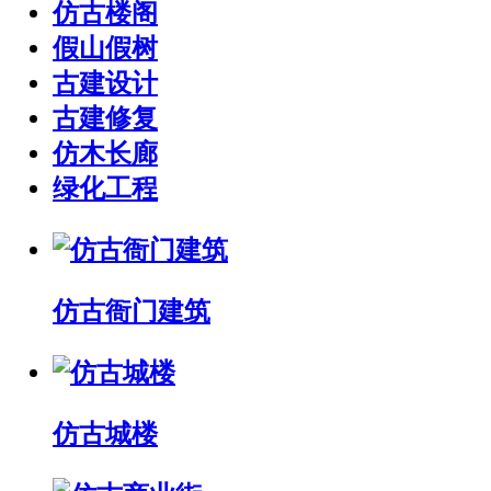
仿古楼阁
假山假树
古建设计
古建修复
仿木长廊
绿化工程
仿古衙门建筑
仿古城楼