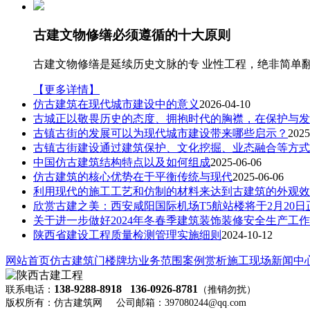
古建文物修缮必须遵循的十大原则
古建文物修缮是延续历史文脉的专 业性工程，绝非简单
【更多详情】
仿古建筑在现代城市建设中的意义
2026-04-10
古城正以敬畏历史的态度、拥抱时代的胸襟，在保护与发
古镇古街的发展可以为现代城市建设带来哪些启示？
2025
古镇古街建设通过建筑保护、文化挖掘、业态融合等方式
中国仿古建筑结构特点以及如何组成
2025-06-06
仿古建筑的核心优势在于平衡传统与现代
2025-06-06
利用现代的施工工艺和仿制的材料来达到古建筑的外观效
欣赏古建之美：西安咸阳国际机场T5航站楼将于2月20日
关于进一步做好2024年冬春季建筑装饰装修安全生产工
陕西省建设工程质量检测管理实施细则
2024-10-12
网站首页
仿古建筑
门楼牌坊
业务范围
案例赏析
施工现场
新闻中
138-9288-8918 136-0926-8781
联系电话：
（推销勿扰）
版权所有：仿古建筑网 公司邮箱：397080244@qq.com