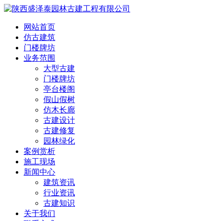
网站首页
仿古建筑
门楼牌坊
业务范围
大型古建
门楼牌坊
亭台楼阁
假山假树
仿木长廊
古建设计
古建修复
园林绿化
案例赏析
施工现场
新闻中心
建筑资讯
行业资讯
古建知识
关于我们