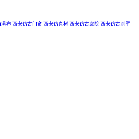
山瀑布
西安仿古门窗
西安仿真树
西安仿古庭院
西安仿古别墅