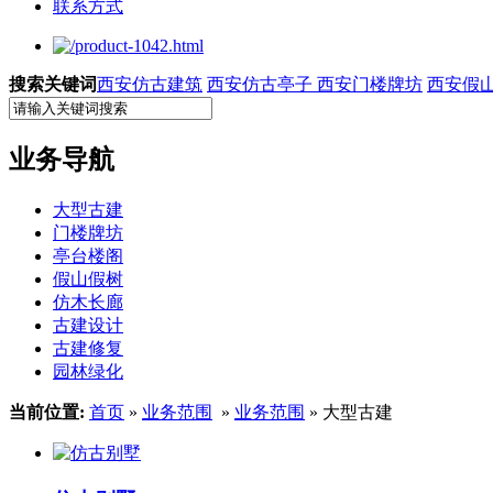
联系方式
搜索关键词
西安仿古建筑
西安仿古亭子
西安门楼牌坊
西安假
业务导航
大型古建
门楼牌坊
亭台楼阁
假山假树
仿木长廊
古建设计
古建修复
园林绿化
当前位置:
首页
»
业务范围
»
业务范围
» 大型古建