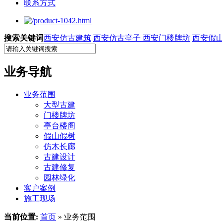
联系方式
搜索关键词
西安仿古建筑
西安仿古亭子
西安门楼牌坊
西安假
业务导航
业务范围
大型古建
门楼牌坊
亭台楼阁
假山假树
仿木长廊
古建设计
古建修复
园林绿化
客户案例
施工现场
当前位置:
首页
» 业务范围