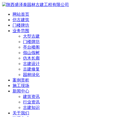
网站首页
仿古建筑
门楼牌坊
业务范围
大型古建
门楼牌坊
亭台楼阁
假山假树
仿木长廊
古建设计
古建修复
园林绿化
案例赏析
施工现场
新闻中心
建筑资讯
行业资讯
古建知识
关于我们