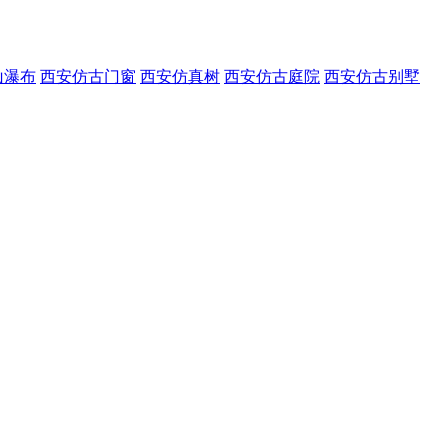
山瀑布
西安仿古门窗
西安仿真树
西安仿古庭院
西安仿古别墅