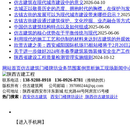
仿古建筑在现代城市建设中的意义
2026-04-10
古城正以敬畏历史的态度、拥抱时代的胸襟，在保护与发
古镇古街的发展可以为现代城市建设带来哪些启示？
2025
古镇古街建设通过建筑保护、文化挖掘、业态融合等方式
中国仿古建筑结构特点以及如何组成
2025-06-06
仿古建筑的核心优势在于平衡传统与现代
2025-06-06
利用现代的施工工艺和仿制的材料来达到古建筑的外观效
欣赏古建之美：西安咸阳国际机场T5航站楼将于2月20日
关于进一步做好2024年冬春季建筑装饰装修安全生产工
陕西省建设工程质量检测管理实施细则
2024-10-12
网站首页
仿古建筑
门楼牌坊
业务范围
案例赏析
施工现场
新闻中
138-9288-8918 136-0926-8781
联系电话：
（推销勿扰）
版权所有：仿古建筑网 公司邮箱：397080244@qq.com
公司地址：陕西省西安市沣东新城 红光路44号阿房宫15号楼
热门搜索：
西安仿古建筑
西安门楼牌坊设计
陕西仿古建筑设计
【进入手机网】