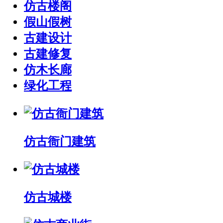
仿古楼阁
假山假树
古建设计
古建修复
仿木长廊
绿化工程
仿古衙门建筑
仿古城楼