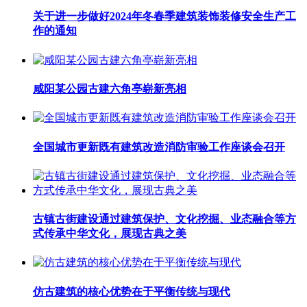
关于进一步做好2024年冬春季建筑装饰装修安全生产工
作的通知
咸阳某公园古建六角亭崭新亮相
全国城市更新既有建筑改造消防审验工作座谈会召开
古镇古街建设通过建筑保护、文化挖掘、业态融合等方
式传承中华文化，展现古典之美
仿古建筑的核心优势在于平衡传统与现代