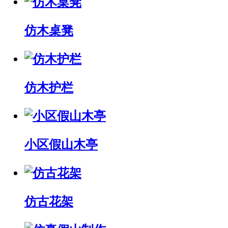
仿木桌凳
仿木护栏
小区假山木亭
仿古花架