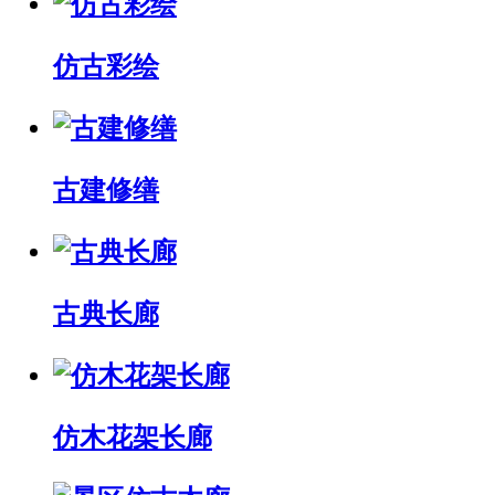
仿古彩绘
古建修缮
古典长廊
仿木花架长廊