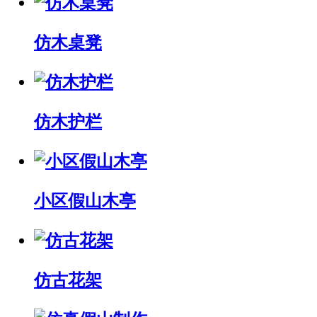
仿木桌凳
仿木护栏
小区假山木亭
仿古花架