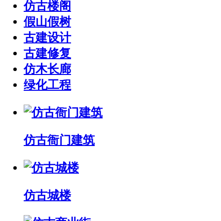
仿古楼阁
假山假树
古建设计
古建修复
仿木长廊
绿化工程
仿古衙门建筑
仿古城楼