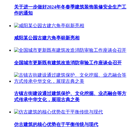
关于进一步做好2024年冬春季建筑装饰装修安全生产工
作的通知
咸阳某公园古建六角亭崭新亮相
全国城市更新既有建筑改造消防审验工作座谈会召开
古镇古街建设通过建筑保护、文化挖掘、业态融合等方
式传承中华文化，展现古典之美
仿古建筑的核心优势在于平衡传统与现代