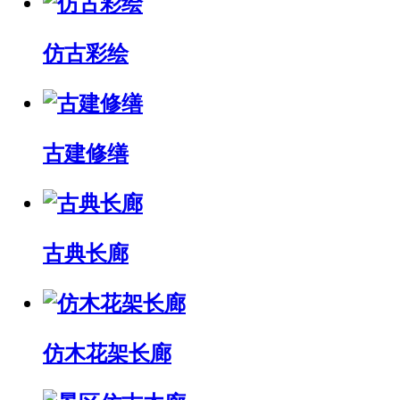
仿古彩绘
古建修缮
古典长廊
仿木花架长廊