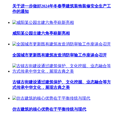
关于进一步做好2024年冬春季建筑装饰装修安全生产工
作的通知
咸阳某公园古建六角亭崭新亮相
全国城市更新既有建筑改造消防审验工作座谈会召开
古镇古街建设通过建筑保护、文化挖掘、业态融合等方
式传承中华文化，展现古典之美
仿古建筑的核心优势在于平衡传统与现代