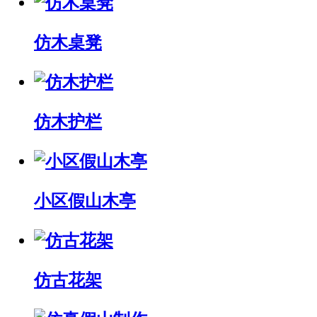
仿木桌凳
仿木护栏
小区假山木亭
仿古花架