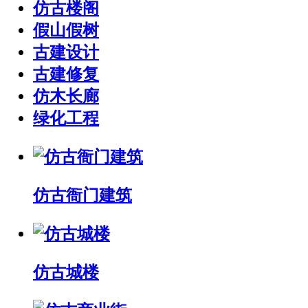
仿古楼阁
假山假树
古建设计
古建修复
仿木长廊
绿化工程
仿古衙门建筑
仿古城楼