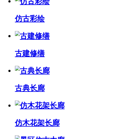
仿古彩绘
古建修缮
古典长廊
仿木花架长廊