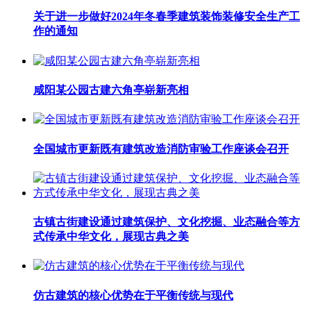
关于进一步做好2024年冬春季建筑装饰装修安全生产工
作的通知
咸阳某公园古建六角亭崭新亮相
全国城市更新既有建筑改造消防审验工作座谈会召开
古镇古街建设通过建筑保护、文化挖掘、业态融合等方
式传承中华文化，展现古典之美
仿古建筑的核心优势在于平衡传统与现代