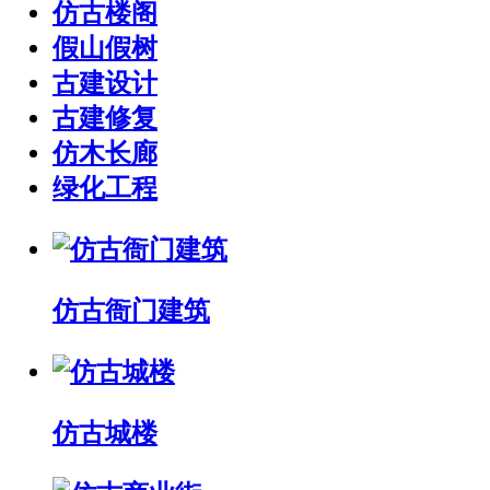
仿古楼阁
假山假树
古建设计
古建修复
仿木长廊
绿化工程
仿古衙门建筑
仿古城楼