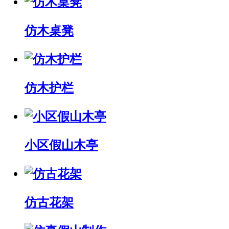
仿木桌凳
仿木护栏
小区假山木亭
仿古花架