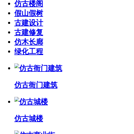
仿古楼阁
假山假树
古建设计
古建修复
仿木长廊
绿化工程
仿古衙门建筑
仿古城楼