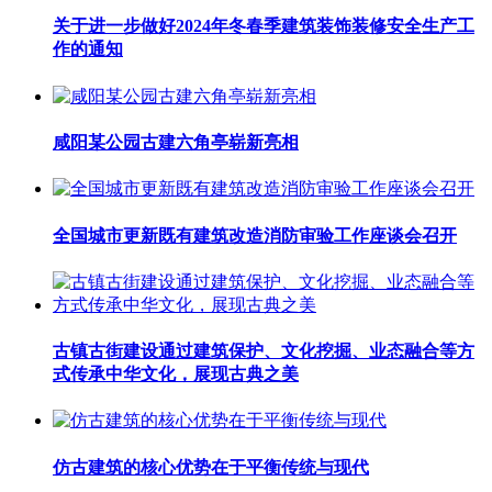
关于进一步做好2024年冬春季建筑装饰装修安全生产工
作的通知
咸阳某公园古建六角亭崭新亮相
全国城市更新既有建筑改造消防审验工作座谈会召开
古镇古街建设通过建筑保护、文化挖掘、业态融合等方
式传承中华文化，展现古典之美
仿古建筑的核心优势在于平衡传统与现代