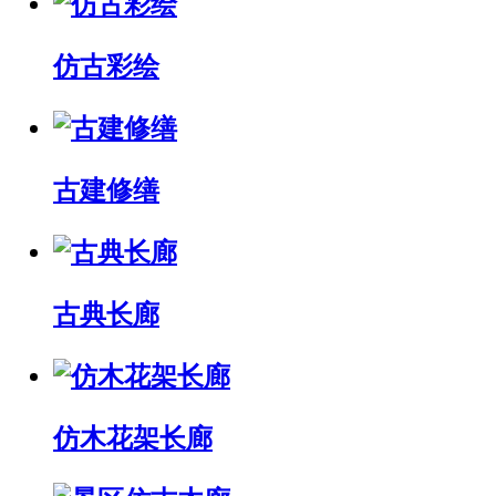
仿古彩绘
古建修缮
古典长廊
仿木花架长廊