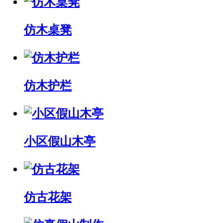
仿木桌凳
仿木护栏
小区假山木亭
仿古花架