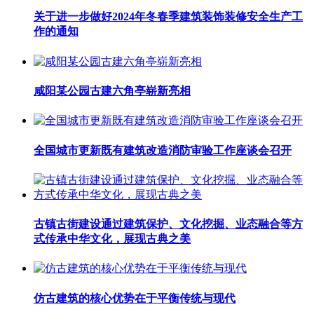
关于进一步做好2024年冬春季建筑装饰装修安全生产工
作的通知
咸阳某公园古建六角亭崭新亮相
全国城市更新既有建筑改造消防审验工作座谈会召开
古镇古街建设通过建筑保护、文化挖掘、业态融合等方
式传承中华文化，展现古典之美
仿古建筑的核心优势在于平衡传统与现代