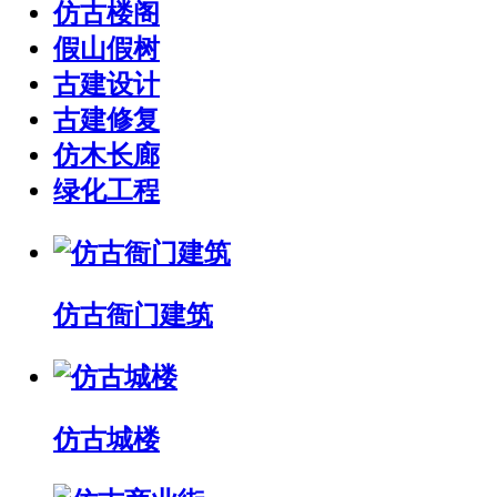
仿古楼阁
假山假树
古建设计
古建修复
仿木长廊
绿化工程
仿古衙门建筑
仿古城楼