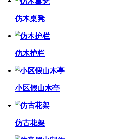
仿木桌凳
仿木护栏
小区假山木亭
仿古花架