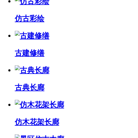
仿古彩绘
古建修缮
古典长廊
仿木花架长廊